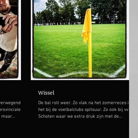
Wissel
overwegend
De bal rolt weer. Zo vlak na het zomerreces is
provinciale
het bij de voetbalclubs spitsuur. Zo ook bij vv
n maar
Schoten waar we extra druk zijn met de...