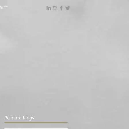
TACT
Recente blogs