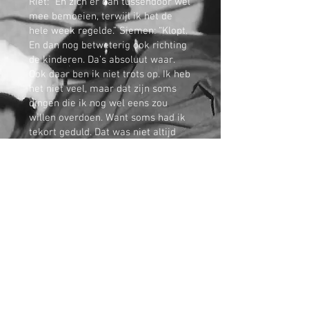
Riet: “En zich er dan tussendoor wel
mee bemoeien, terwijl ik het de
hele week regelde.” Siemen: “Klopt.
En dan nog betweterig ook richting
de kinderen. Da’s absoluut waar.
Ook daar ben ik niet trots op. Ik heb
het niet veel, maar dat zijn soms
dingen die ik nog wel eens zou
willen overdoen. Want soms had ik
tekort geduld. Dat was niet altijd
even redelijk.”
© 2024 by BERT HARTMAN.
Proudly created with