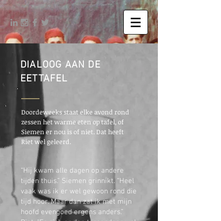
DIALOOG AAN DE
EETTAFEL
Doordeweeks staat elke avond rond
zessen het warme eten op tafel, of
Siemen er nou is of niet. Dat heeft
Riet wel geleerd.
“Hij kwam alle dagen op andere
tijden thuis.” Siemen grinnikt. “Heel
vaak was ik er wel gewoon rond die
tijd hoor. Maar dan zat ik met mijn
hoofd evengoed ergens anders.”